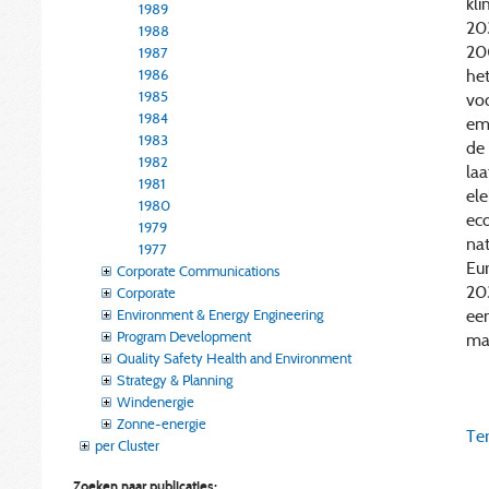
kli
1989
20
1988
20
1987
he
1986
1985
vo
1984
em
1983
de
1982
laa
1981
ele
1980
ec
1979
nat
1977
Eur
Corporate Communications
203
Corporate
een
Environment & Energy Engineering
Program Development
ma
Quality Safety Health and Environment
Strategy & Planning
Windenergie
Zonne-energie
Ter
per Cluster
Zoeken naar publicaties: