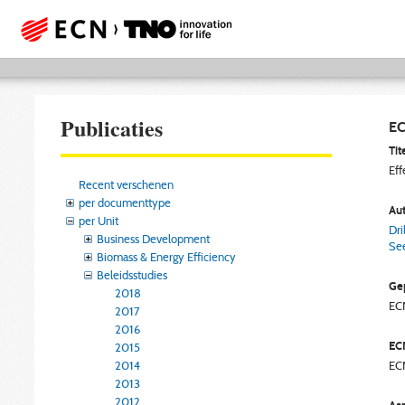
Publicaties
EC
Tite
Eff
Recent verschenen
per documenttype
Aut
per Unit
Dri
Business Development
See
Biomass & Energy Efficiency
Beleidsstudies
Gep
2018
EC
2017
2016
EC
2015
2014
EC
2013
2012