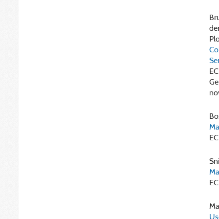
Bru
der
Plo
Co
Se
EC
Ge
no
Bos
Mar
EC
Sni
Ma
EC
Mak
Use