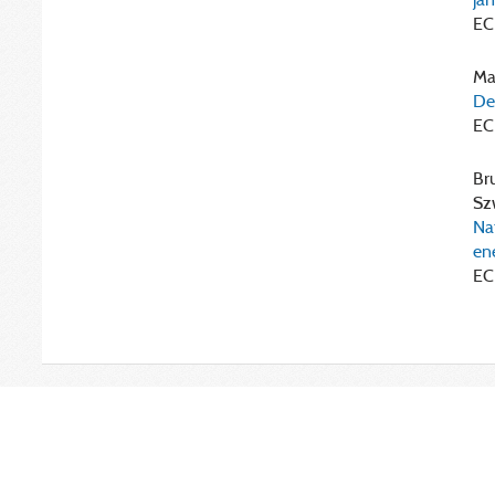
EC
Mal
De
EC
Bru
Sz
Na
en
EC