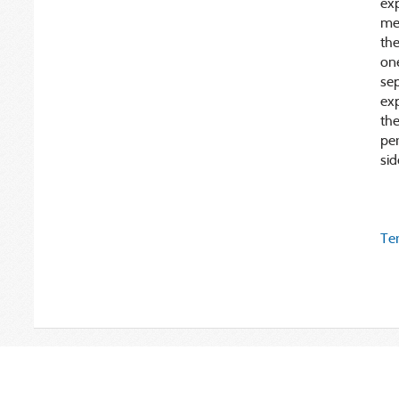
exp
mem
the
on
se
exp
th
pe
sid
Ter