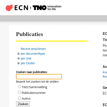
Publicaties
EC
Tit
Pe
Recent verschenen
te
per documenttype
me
per Unit
per Cluster
Aut
Zoeken naar publicaties:
Ko
Ros
Beperk het zoeken tot de velden:
Titel/Samenvatting
Ge
Publicatienummer
E
Auteur
EC