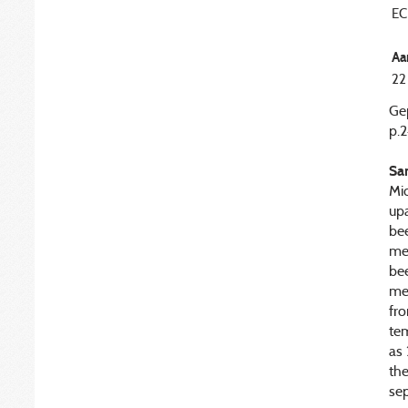
EC
Aa
22
Gep
p.
Sa
Mi
up
bee
me
bee
me
fro
tem
as
th
se