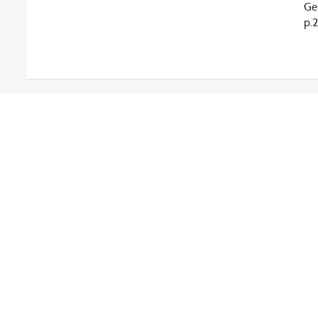
Ge
p.