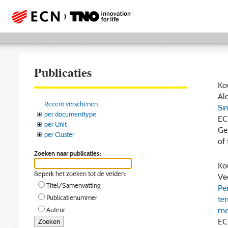
Publicaties
Kou
Ald
Recent verschenen
Si
per documenttype
EC
per Unit
Ge
per Cluster
of 
Zoeken naar publicaties:
Kou
Beperk het zoeken tot de velden:
Ve
Titel/Samenvatting
Pe
Publicatienummer
tem
me
Auteur
EC