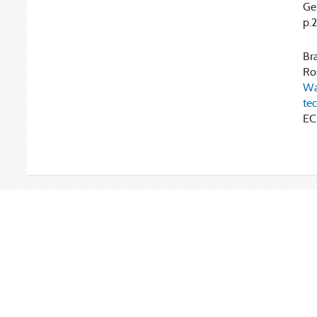
Ge
p.
Bra
Ros
Wa
te
EC