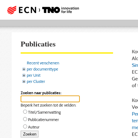
Publicaties
Kou
Ald
Recent verschenen
Si
per documenttype
EC
per Unit
Ge
per Cluster
of 
Zoeken naar publicaties:
Kou
Beperk het zoeken tot de velden:
Ve
Titel/Samenvatting
Pe
Publicatienummer
tem
me
Auteur
EC