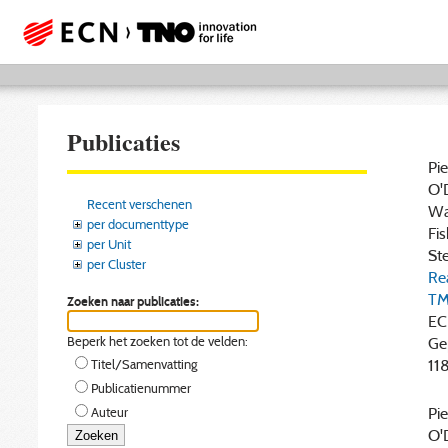
Publicaties
Pie
O'D
Recent verschenen
Wan
per documenttype
Fis
per Unit
Ste
per Cluster
Re
TM
Zoeken naar publicaties:
EC
Ge
Beperk het zoeken tot de velden:
118
Titel/Samenvatting
Publicatienummer
Pie
Auteur
O'D