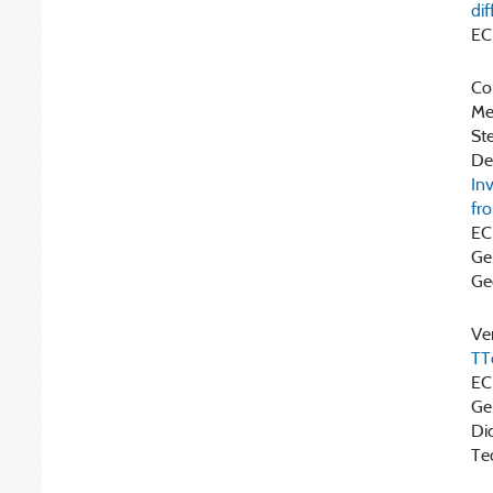
di
EC
Cor
Mei
Ste
Den
In
fr
EC
Ge
Ge
Ver
TT
EC
Ge
Di
Te