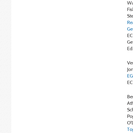
Wan
Fis
Ste
Rea
Ge
EC
Ge
Ed.
Ve
Jon
EG
EC
Ber
Ath
Sch
Pop
O'D
To