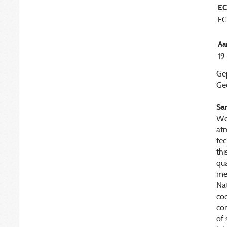
EC
EC
Aa
19
Ge
Geo
Sa
We 
at
te
thi
qu
me
Na
co
co
of 