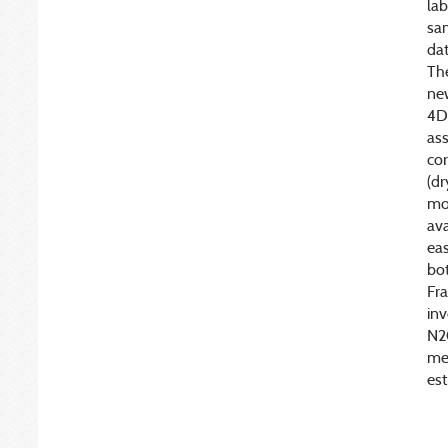
lab
sam
dat
The
ne
4D
ass
co
(dr
mon
av
ea
bo
Fr
inv
N2O
me
est