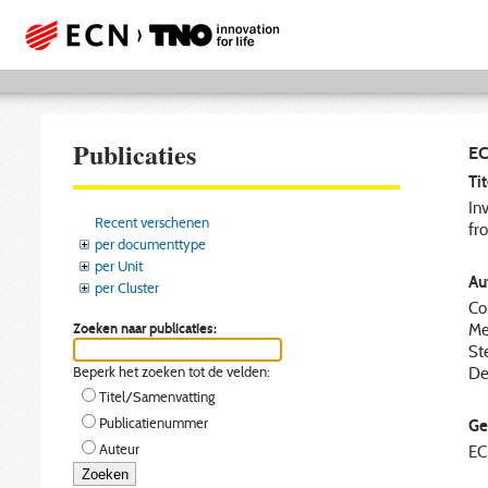
Publicaties
EC
Tit
In
Recent verschenen
fr
per documenttype
per Unit
Aut
per Cluster
Co
Zoeken naar publicaties:
Me
St
Beperk het zoeken tot de velden:
De
Titel/Samenvatting
Publicatienummer
Ge
Auteur
E