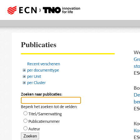
Publicaties
Wee
Gr
Recent verschenen
st
per documenttype
ES
per Unit
per Cluster
Bo
Zoeken naar publicaties:
De
be
Beperk het zoeken tot de velden:
ES
Titel/Samenvatting
Publicatienummer
Koe
Auteur
Ko
ES