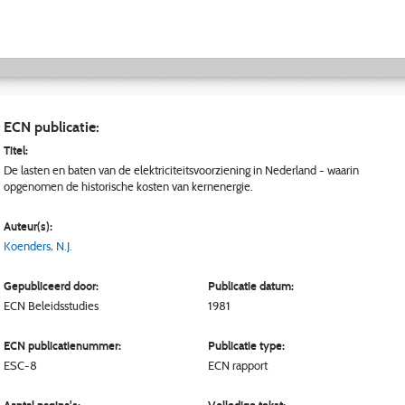
ECN publicatie:
Titel:
De lasten en baten van de elektriciteitsvoorziening in Nederland - waarin
opgenomen de historische kosten van kernenergie.
Auteur(s):
Koenders, N.J.
Gepubliceerd door:
Publicatie datum:
ECN
Beleidsstudies
1981
ECN publicatienummer:
Publicatie type:
ESC-8
ECN rapport