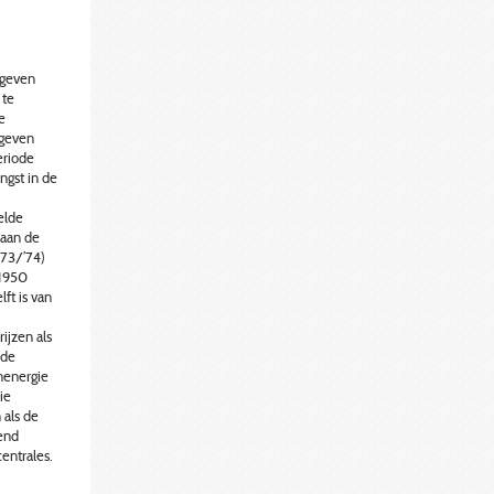
 geven
 te
e
egeven
eriode
ngst in de
elde
 aan de
973/’74)
 1950
ft is van
ijzen als
 de
rnenergie
ie
 als de
rend
centrales.