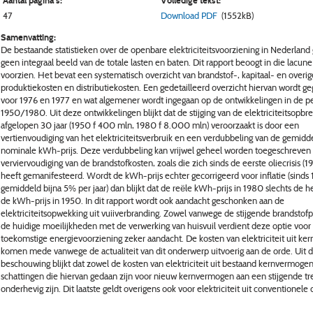
Aantal pagina's:
Volledige tekst:
47
Download PDF
(1552kB)
Samenvatting:
De bestaande statistieken over de openbare elektriciteitsvoorziening in Nederland
geen integraal beeld van de totale lasten en baten. Dit rapport beoogt in die lacune
voorzien. Het bevat een systematisch overzicht van brandstof-, kapitaal- en overig
produktiekosten en distributiekosten. Een gedetailleerd overzicht hiervan wordt g
voor 1976 en 1977 en wat algemener wordt ingegaan op de ontwikkelingen in de p
1950/1980. Uit deze ontwikkelingen blijkt dat de stijging van de elektriciteitsopbre
afgelopen 30 jaar (1950 f 400 mln, 1980 f 8.000 mln) veroorzaakt is door een
vertienvoudiging van het elektriciteitsverbruik en een verdubbeling van de gemidd
nominale kWh-prijs. Deze verdubbeling kan vrijwel geheel worden toegeschreven
verviervoudiging van de brandstofkosten, zoals die zich sinds de eerste oliecrisis (1
heeft gemanifesteerd. Wordt de kWh-prijs echter gecorrigeerd voor inflatie (sinds
gemiddeld bijna 5% per jaar) dan blijkt dat de reële kWh-prijs in 1980 slechts de hel
de kWh-prijs in 1950. In dit rapport wordt ook aandacht geschonken aan de
elektriciteitsopwekking uit vuiiverbranding. Zowel vanwege de stijgende brandstofpr
de huidige moeilijkheden met de verwerking van huisvuil verdient deze optie voor
toekomstige energievoorziening zeker aandacht. De kosten van elektriciteit uit ke
komen mede vanwege de actualiteit van dit onderwerp uitvoerig aan de orde. Uit d
beschouwing blijkt dat zowel de kosten van elektriciteit uit bestaand kernvermogen
schattingen die hiervan gedaan zijn voor nieuw kernvermogen aan een stijgende t
onderhevig zijn. Dit laatste geldt overigens ook voor elektriciteit uit conventionele 