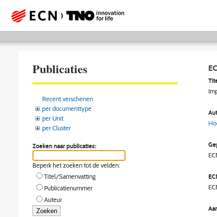
Publicaties
EC
Tite
Imp
Recent verschenen
per documenttype
Aut
per Unit
Hoo
per Cluster
Gep
Zoeken naar publicaties:
EC
Beperk het zoeken tot de velden:
EC
Titel/Samenvatting
EC
Publicatienummer
Auteur
Aan