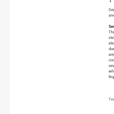
4
Ge
and
Sa
Thi
ste
ele
dur
are
con
sev
whe
fin
Ter