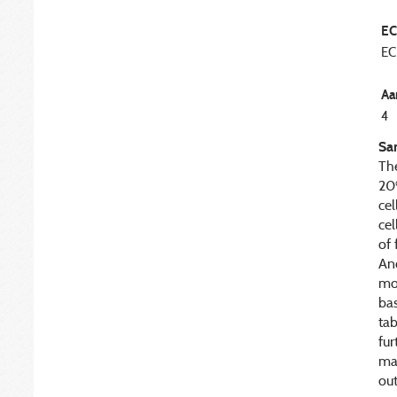
EC
EC
Aa
4
Sa
The
20%
cel
cel
of 
An
mod
ba
tab
fu
mad
ou