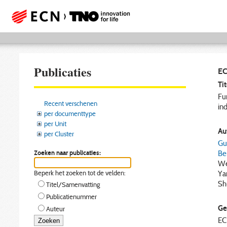
Publicaties
EC
Tit
Fu
Recent verschenen
in
per documenttype
per Unit
Aut
per Cluster
Gui
Zoeken naar publicaties:
Ben
We
Beperk het zoeken tot de velden:
Ya
Sh
Titel/Samenvatting
Publicatienummer
Ge
Auteur
E