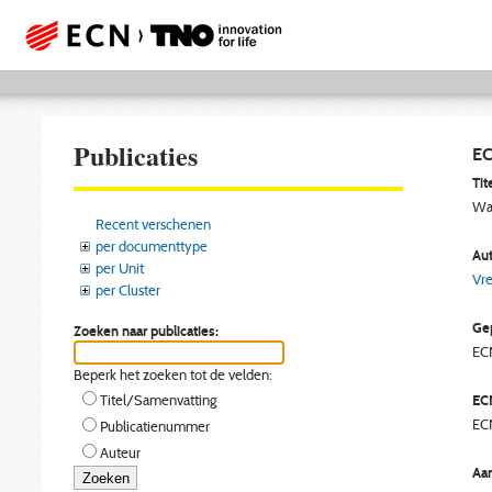
Publicaties
EC
Tite
Was
Recent verschenen
per documenttype
Aut
per Unit
Vre
per Cluster
Gep
Zoeken naar publicaties:
EC
Beperk het zoeken tot de velden:
EC
Titel/Samenvatting
EC
Publicatienummer
Auteur
Aan