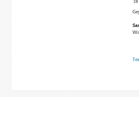
28
Gep
Sa
Was
Ter