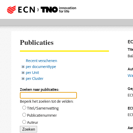
Publicaties
EC
Tite
Bal
Recent verschenen
per documenttype
Aut
per Unit
Wal
per Cluster
Gep
Zoeken naar publicaties:
EC
Beperk het zoeken tot de velden:
EC
Titel/Samenvatting
EC
Publicatienummer
Auteur
Aan