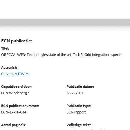
ECN publicatie:
Titel:
ORECCA. WP3: Technologies state of the art. Task 3: Grid integration aspects
Auteur(s):
Curvers, A.P.W.M.
Gepubliceerd door:
Publicatie datum:
ECN
Windenergie
17-2-2011
ECN publicatienummer:
Publicatie type:
ECN-E--11-014
ECN rapport
Aantal pagina's:
Volledige tekst: