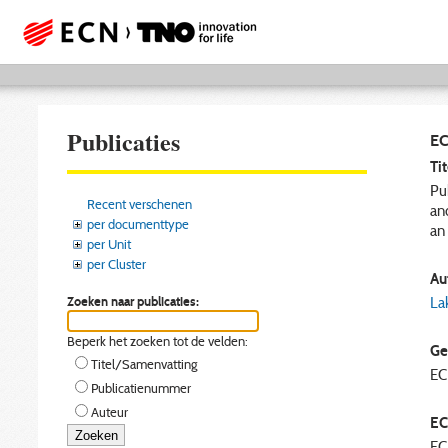
Publicaties
EC
Tit
Pu
Recent verschenen
an
per documenttype
an
per Unit
per Cluster
Aut
Zoeken naar publicaties:
Lak
Beperk het zoeken tot de velden:
Ge
Titel/Samenvatting
E
Publicatienummer
Auteur
EC
EC