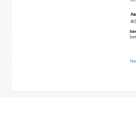
Aa
8
Sam
See
Ter