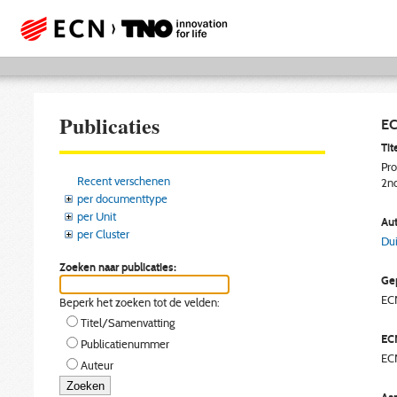
Publicaties
EC
Tite
Pro
Recent verschenen
2nd
per documenttype
per Unit
Aut
per Cluster
Dui
Zoeken naar publicaties:
Gep
EC
Beperk het zoeken tot de velden:
Titel/Samenvatting
EC
Publicatienummer
EC
Auteur