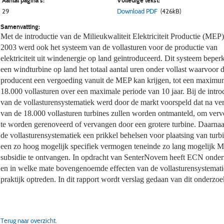
Aantal pagina's:
Volledige tekst:
29
Download PDF
(426kB)
Samenvatting:
Met de introductie van de Milieukwaliteit Elektriciteit Productie (MEP) 
2003 werd ook het systeem van de vollasturen voor de productie van
elektriciteit uit windenergie op land geïntroduceerd. Dit systeem beper
een windturbine op land het totaal aantal uren onder vollast waarvoor 
producent een vergoeding vanuit de MEP kan krijgen, tot een maxim
18.000 vollasturen over een maximale periode van 10 jaar. Bij de intro
van de vollasturensystematiek werd door de markt voorspeld dat na ve
van de 18.000 vollasturen turbines zullen worden ontmanteld, om verv
te worden gerenoveerd of vervangen door een grotere turbine. Daarnaa
de vollasturensystematiek een prikkel behelsen voor plaatsing van turb
een zo hoog mogelijk specifiek vermogen teneinde zo lang mogelijk 
subsidie te ontvangen. In opdracht van SenterNovem heeft ECN onder
en in welke mate bovengenoemde effecten van de vollasturensystemati
praktijk optreden. In dit rapport wordt verslag gedaan van dit onderzoe
Terug naar overzicht.