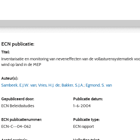
ECN publicatie:
Titel:
Inventarisatie en monitoring van neveneffecten van de vollasturensystematiek voo
wind op land in de MEP
Auteur(s):
Sambeek, E.J.W. van
;
Vries, H.J. de
;
Bakker, S.J.A.
;
Egmond, S. van
Gepubliceerd door:
Publicatie datum:
ECN
Beleidsstudies
1-6-2004
ECN publicatienummer:
Publicatie type:
ECN-C--04-062
ECN rapport