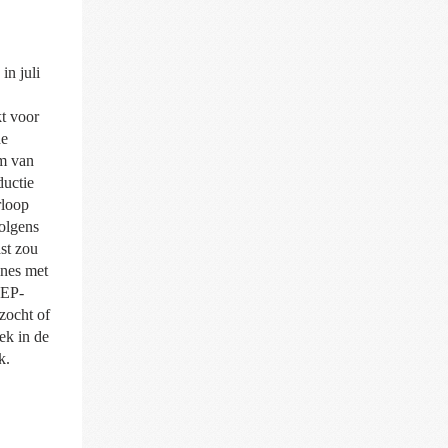
in juli
kt voor
de
um van
ductie
rloop
olgens
st zou
ines met
MEP-
zocht of
ek in de
k.