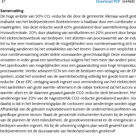
37
Download PDF
(644kB)
Samenvatting:
De hoge ambitie van 50% CO,-reductie die door de gemeente Alkmaar wordt geste
realisatie van het bedrijventerrein Boekelermeer is haalbaar door een combinatie 
maatregelen. Van deze reductie wordt 60% gerealiseerd door warmtelevering doo
Huisvuilcentrale, 20% door plaatsing van windturbines en 20% procent door besp
het elektriciteitsverbruik van bedrijven. Het afzetten van proceswarmte aan de indu
tot nu toe zeer moeizaam, terwijl de mogelijkheden voor ruimteverwarming zich n
eenmalig aandienen bij het ontwikkelen van het terrein. Daarom is een verplichte
voor ruimteverwarming onder strikte voorwaarden gerechtvaardigd. Deze voorwaa
omvatten in ieder geval een tariefstructuur volgens het 'niet meer dan anders' prin
het openhouden van mogelijkheden voor een gasaansluiting voor hoge temperatu
proceswarmte. Verder adviseert ECN om met de bedrijven een verlaging van de EP
spreken, zodat het voordeel van de warmtebenutting volledig ten goede komt aa
reductie. Deze EPC-verlaging wordt ingezet voor vermindering van het elektriciteit
Het aantrekken van grote warmte-afnemers in de nabije toekomst zal het succes v
warmte-afzet en de daarmee gepaard gaande CO2-reductie sterk bevorderen. Me
windenergie kan 20% van de nagestreefde CO2-reductie gerealiseerd worden. V
daarbij is dat in het bestemmingsplan de contouren voor windenergie worden op
Afhankelijk van de gekozen exploitatievorm kunnen de ondernemers profiteren van
goedkope groene stroom. Naast de genoemde instrumenten kunnen bij de implem
van de plannen de Wet milieubeheer, de grondovereenkomst en de energiescan v
bedrijven worden ingezet. Als bij de uitvoering volgens plan wordt gewerkt kan dit
bedrijventerrein tot de duurzaamste van Nederland worden gerekend!