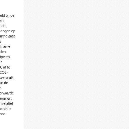
ld bij de
van
r de
aringen op
strie gaat
u
 afname
rden
cipe en
ur
C af te
n CO2-
sverbruik.
an de
t
oorwaarde
genomen.
 relatief
entatie
oor