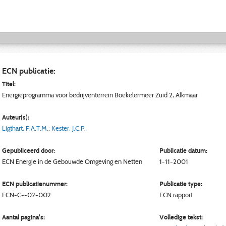
ECN publicatie:
Titel:
Energieprogramma voor bedrijventerrein Boekelermeer Zuid 2, Alkmaar
Auteur(s):
Ligthart, F.A.T.M.
;
Kester, J.C.P.
Gepubliceerd door:
Publicatie datum:
ECN
Energie in de Gebouwde Omgeving en Netten
1-11-2001
ECN publicatienummer:
Publicatie type:
ECN-C--02-002
ECN rapport
Aantal pagina's:
Volledige tekst: