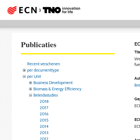
Publicaties
EC
Tite
Wel
Recent verschenen
fue
per documenttype
per Unit
Aut
Business Development
Bre
Biomass & Energy Efficiency
Beleidsstudies
Gep
2018
EC
2017
2016
EC
2015
2014
EC
2013
2012