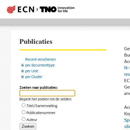
Publicaties
Gee
Buc
Recent verschenen
Acc
per documenttype
N-t
per Unit
re
per Cluster
EC
Ge
Zoeken naar publicaties:
an
Beperk het zoeken tot de velden:
Titel/Samenvatting
Acc
Publicatienummer
Kop
Spe
Auteur
sil