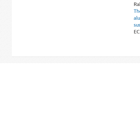
Rak
Th
al
su
EC