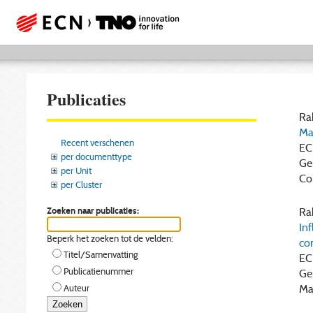
Publicaties
Rak
Ma
Recent verschenen
EC
per documenttype
Ge
per Unit
Con
per Cluster
Zoeken naar publicaties:
Rak
In
Beperk het zoeken tot de velden:
co
Titel/Samenvatting
EC
Publicatienummer
Ge
Maa
Auteur