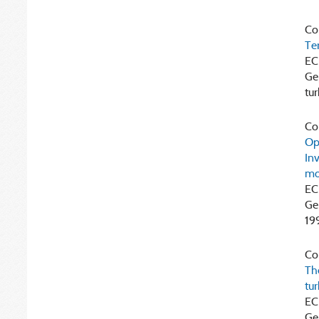
Cor
Ter
EC
Ge
tu
Cor
Opt
In
mo
EC
Ge
199
Cor
Th
tu
EC
Ge