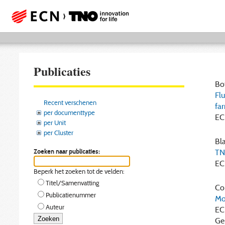
Publicaties
Bot
Fl
Recent verschenen
fa
per documenttype
EC
per Unit
per Cluster
Bla
Zoeken naar publicaties:
TNO
EC
Beperk het zoeken tot de velden:
Titel/Samenvatting
Cor
Publicatienummer
Mo
Auteur
EC
Ge