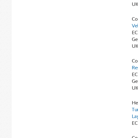
UK
Cor
Ve
EC
Ge
UK
Cor
Re
EC
Ge
UK
Heg
Tu
La
EC
Cor