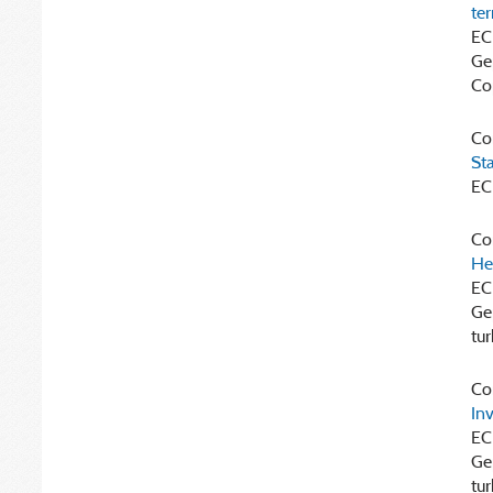
ter
EC
Ge
Co
Cor
Sta
EC
Cor
He
EC
Ge
tu
Cor
Inv
EC
Ge
tu