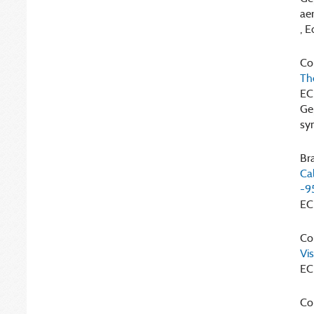
ae
, E
Cor
Th
EC
Ge
sym
Bra
Ca
-9
EC
Cor
Vis
EC
Cor