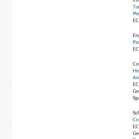
Tu
Me
EC
Eng
Pa
EC
Cor
He
Axi
EC
Ge
Sp
Sch
Cr
EC
Ge