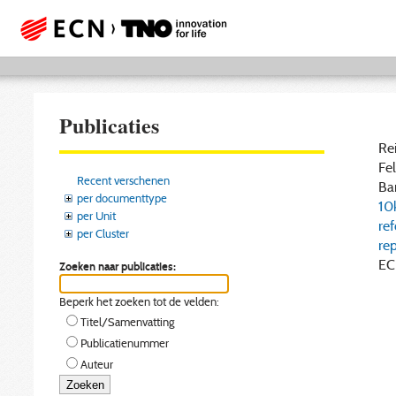
Publicaties
Rei
Fel
Recent verschenen
Bar
per documenttype
10
per Unit
re
per Cluster
re
EC
Zoeken naar publicaties:
Beperk het zoeken tot de velden:
Titel/Samenvatting
Publicatienummer
Auteur