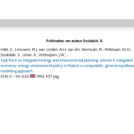
Publicaties van auteur Szukalski, S.
Hille, E.; Leeuwen, M.J. van; Linden, N.H. van der; Niemyski, M.; Pellekaan, W.O.;
Szukalski, S.; Umer, A.; Velthuijsen, J.W.;
Task force on integrated energy and environmental planning: volume II: integrated
economy-energy-environment policy in Poland; a computable ; general equilibri
modelling approach
ECN-C--93-030
1993;
107 pag.