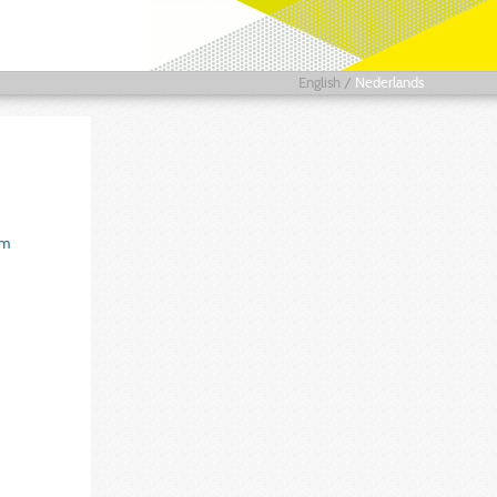
English
/
Nederlands
um