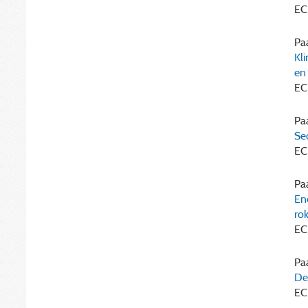
EC
Paa
Kl
en
EC
Paa
Se
EC
Paa
En
ro
EC
Paa
De
EC