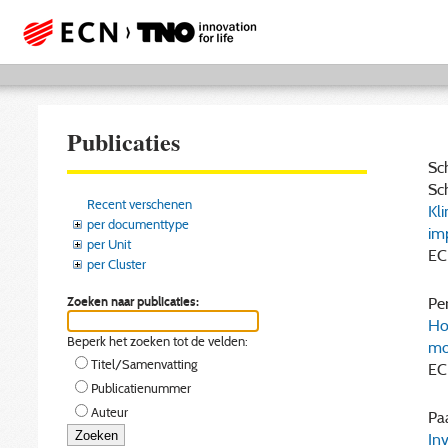
Publicaties
Sch
Sch
Recent verschenen
Kl
per documenttype
im
per Unit
EC
per Cluster
Zoeken naar publicaties:
Per
Ho
Beperk het zoeken tot de velden:
mo
Titel/Samenvatting
EC
Publicatienummer
Auteur
Paa
In