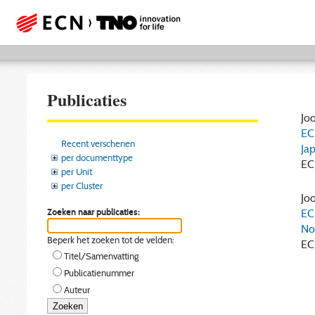
Publicaties
Joo
ECN
Recent verschenen
Ja
per documenttype
EC
per Unit
per Cluster
Joo
Zoeken naar publicaties:
EC
No
Beperk het zoeken tot de velden:
EC
Titel/Samenvatting
Publicatienummer
Auteur