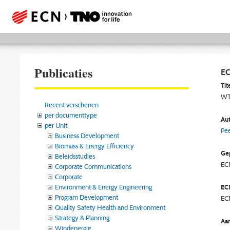
Publicaties
EC
Tite
WT-
Recent verschenen
per documenttype
Aut
per Unit
Pee
Business Development
Biomass & Energy Efficiency
Gep
Beleidsstudies
EC
Corporate Communications
Corporate
Environment & Energy Engineering
EC
Program Development
EC
Quality Safety Health and Environment
Strategy & Planning
Aan
Windenergie