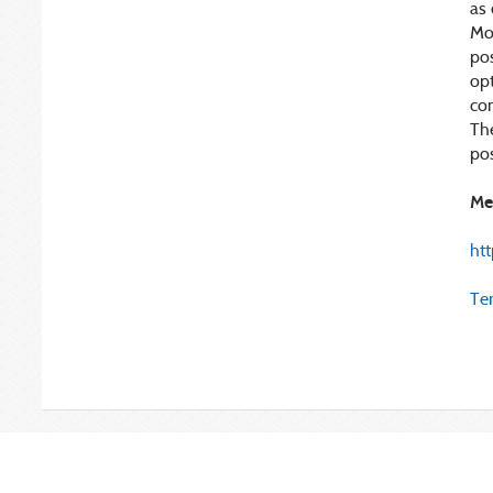
as 
Mos
pos
opt
co
The
pos
Me
htt
Ter