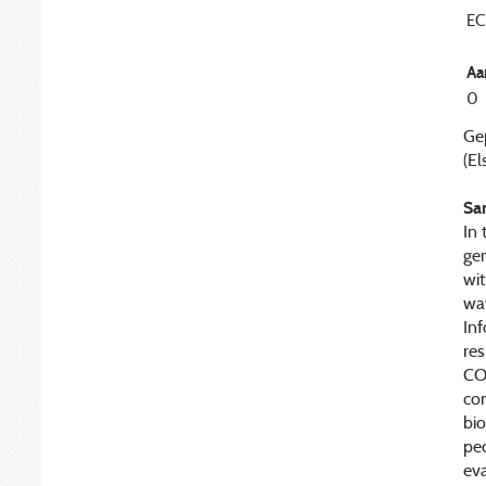
EC
Aa
0
Gep
(El
Sa
In 
gen
wit
way
Inf
re
CO
com
bio
peo
eva