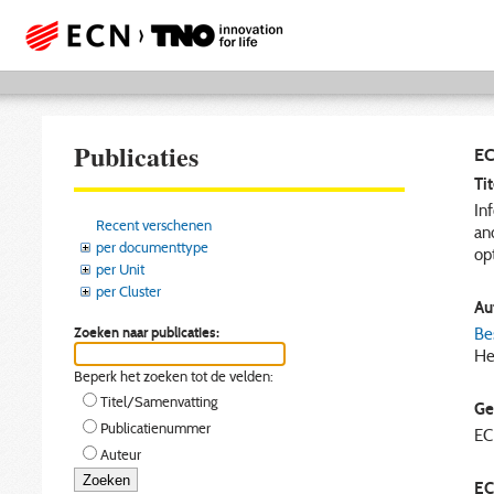
Publicaties
EC
Tit
In
Recent verschenen
an
per documenttype
op
per Unit
per Cluster
Aut
Zoeken naar publicaties:
Be
He
Beperk het zoeken tot de velden:
Titel/Samenvatting
Ge
Publicatienummer
E
Auteur
EC