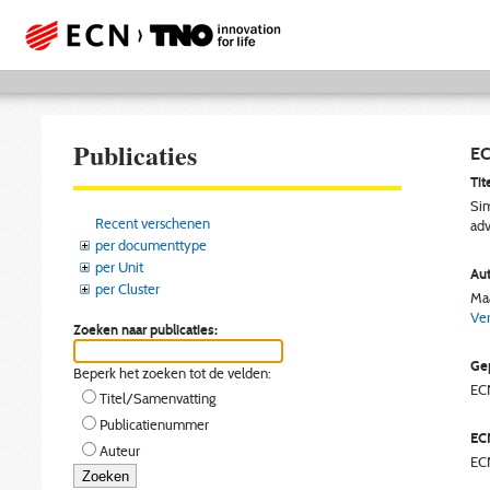
Publicaties
EC
Tite
Sim
Recent verschenen
adv
per documenttype
per Unit
Aut
per Cluster
Maa
Ver
Zoeken naar publicaties:
Gep
Beperk het zoeken tot de velden:
EC
Titel/Samenvatting
Publicatienummer
EC
Auteur
EC