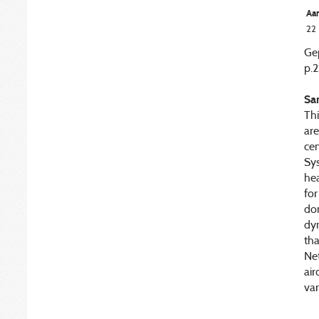
Aan
22
Gep
p.
Sa
Thi
are
ce
Sy
he
for
do
dyn
tha
Ne
air
var