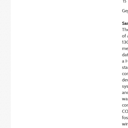
15
Gep
Sa
The
of
13C
me
da
a 
sta
co
de
sys
an
was
cor
CO2
fos
win