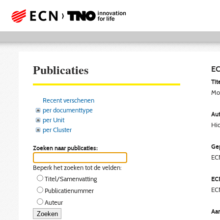
Publicaties
EC
Tite
Mod
Recent verschenen
per documenttype
Aut
per Unit
Hid
per Cluster
Gep
Zoeken naar publicaties:
EC
Beperk het zoeken tot de velden:
EC
Titel/Samenvatting
EC
Publicatienummer
Auteur
Aan