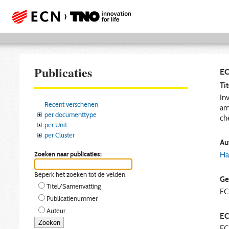
Publicaties
EC
Tit
In
Recent verschenen
am
per documenttype
ch
per Unit
per Cluster
Aut
Zoeken naar publicaties:
Ha
Beperk het zoeken tot de velden:
Ge
Titel/Samenvatting
E
Publicatienummer
Auteur
EC
EC