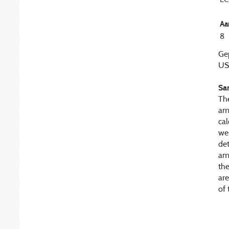
Aa
8
Gep
US)
Sa
Th
am
ca
we
det
am
th
are
of