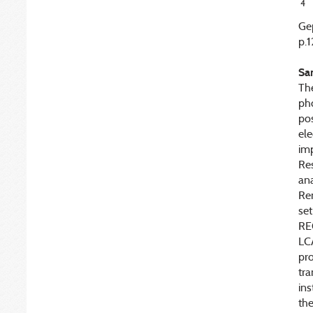
4
Gep
p.1
Sa
Th
pho
pos
ele
im
Res
an
Re
set
REC
LCA
pro
tra
ins
the