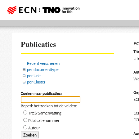
Publicaties
EC
Tite
Lif
Recent verschenen
per documenttype
Aut
per Unit
Wes
per Cluster
Gep
Zoeken naar publicaties:
EC
Beperk het zoeken tot de velden:
EC
Titel/Samenvatting
EC
Publicatienummer
Auteur
Aan