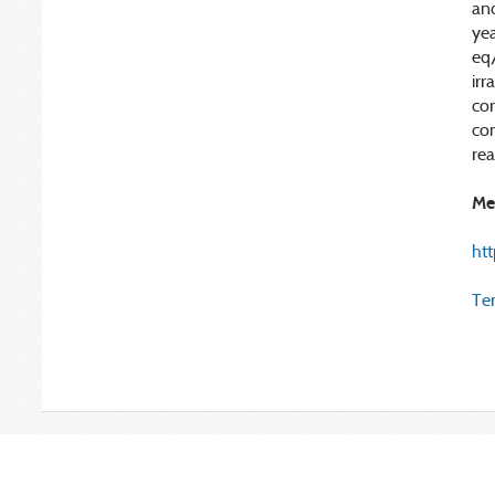
and
yea
eq
irr
co
con
rea
Me
ht
Ter