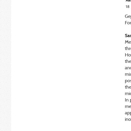
Aan
18
Ge
For
Sa
Me
th
Ho
the
and
mix
pos
the
mic
In 
me
app
ino