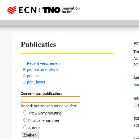
Publicaties
EC
Tite
Asp
Recent verschenen
pe
per documenttype
per Unit
Aut
per Cluster
Bo
Zoeken naar publicaties:
Gep
EC
Beperk het zoeken tot de velden:
Titel/Samenvatting
EC
Publicatienummer
EC
Auteur