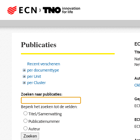
Publicaties
EC
Tite
Nat
Recent verschenen
Net
per documenttype
per Unit
Aut
per Cluster
Okk
Zoeken naar publicaties:
Gep
EC
Beperk het zoeken tot de velden:
Titel/Samenvatting
EC
Publicatienummer
EC
Auteur