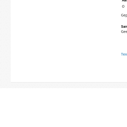
Aan
0
Gep
Sam
Gee
Ter