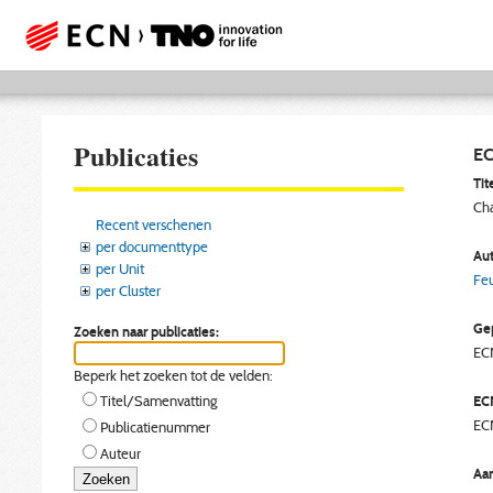
Publicaties
EC
Tite
Cha
Recent verschenen
per documenttype
Aut
per Unit
Feu
per Cluster
Gep
Zoeken naar publicaties:
EC
Beperk het zoeken tot de velden:
EC
Titel/Samenvatting
EC
Publicatienummer
Auteur
Aan