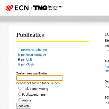
Publicaties
EC
Tite
Int
Recent verschenen
res
per documenttype
per Unit
Aut
per Cluster
Sij
Hel
Zoeken naar publicaties:
Gep
Beperk het zoeken tot de velden:
EC
Titel/Samenvatting
Publicatienummer
EC
Auteur
EC