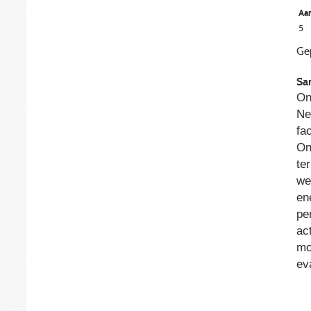
Aan
5
Ge
Sa
On
Ne
fa
On
te
we
en
pe
ac
mo
ev