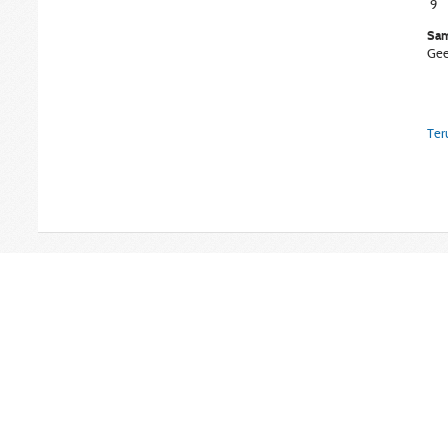
9
Sam
Gee
Ter