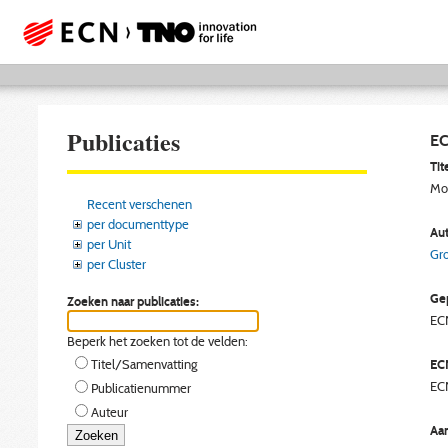
Publicaties
EC
Tite
Mod
Recent verschenen
per documenttype
Aut
per Unit
Gro
per Cluster
Gep
Zoeken naar publicaties:
EC
Beperk het zoeken tot de velden:
EC
Titel/Samenvatting
EC
Publicatienummer
Auteur
Aan