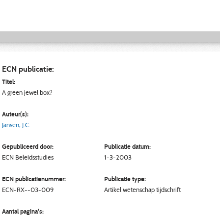
ECN publicatie:
Titel:
A green jewel box?
Auteur(s):
Jansen, J.C.
Gepubliceerd door:
Publicatie datum:
ECN
Beleidsstudies
1-3-2003
ECN publicatienummer:
Publicatie type:
ECN-RX--03-009
Artikel wetenschap tijdschrift
Aantal pagina's: