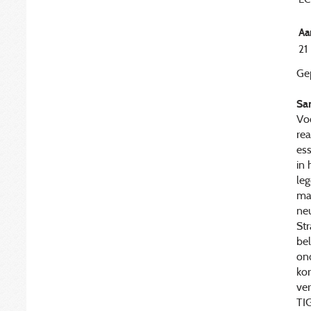
Aa
21
Gep
Sa
Voo
rea
ess
in 
le
ma
neu
St
bel
on
kor
ve
TIG