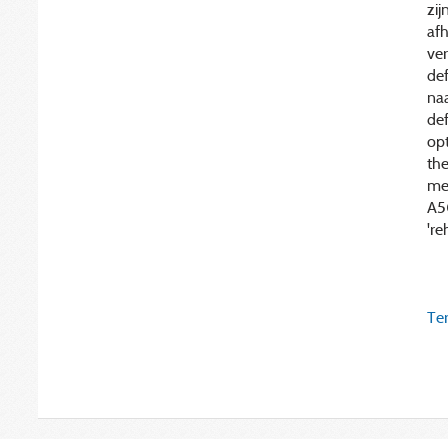
zij
afh
ver
def
naa
def
op
the
met
A50
're
Ter