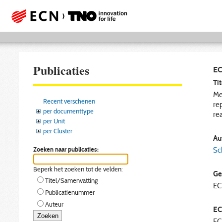
Publicaties
EC
Tit
Me
Recent verschenen
re
per documenttype
re
per Unit
per Cluster
Aut
Zoeken naar publicaties:
Sc
Beperk het zoeken tot de velden:
Ge
Titel/Samenvatting
E
Publicatienummer
Auteur
EC
EC