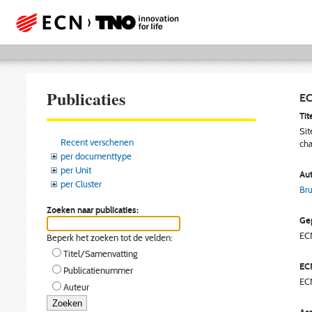
Publicaties
EC
Tite
Sit
Recent verschenen
cha
per documenttype
per Unit
Aut
per Cluster
Bru
Zoeken naar publicaties:
Gep
EC
Beperk het zoeken tot de velden:
Titel/Samenvatting
EC
Publicatienummer
EC
Auteur