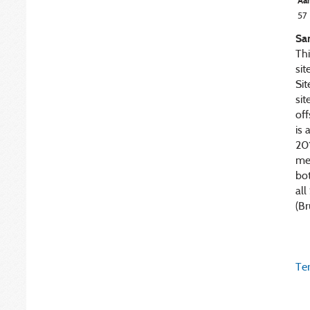
Aan
57
Sa
Thi
sit
Sit
sit
off
is 
201
me
bot
all
(Br
Ter