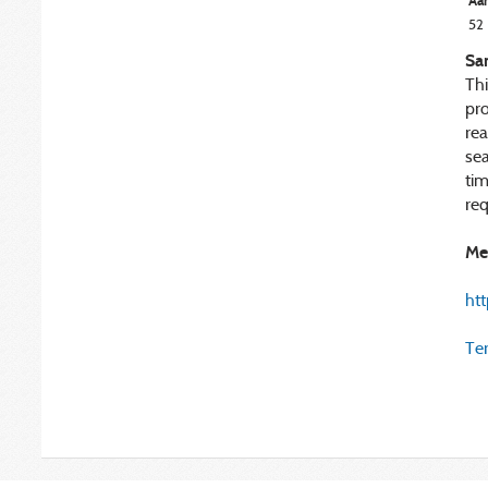
Aan
52
Sa
Th
pro
rea
sea
tim
req
Me
ht
Ter