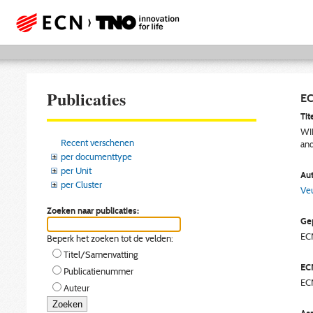
Publicaties
EC
Tite
WIN
Recent verschenen
and
per documenttype
per Unit
Aut
per Cluster
Ve
Zoeken naar publicaties:
Gep
EC
Beperk het zoeken tot de velden:
Titel/Samenvatting
EC
Publicatienummer
EC
Auteur