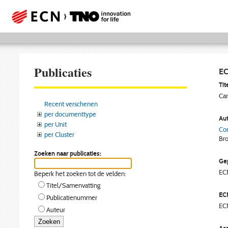
Publicaties
EC
Tite
Car
Recent verschenen
per documenttype
Aut
per Unit
Con
per Cluster
Bro
Zoeken naar publicaties:
Gep
EC
Beperk het zoeken tot de velden:
Titel/Samenvatting
EC
Publicatienummer
EC
Auteur