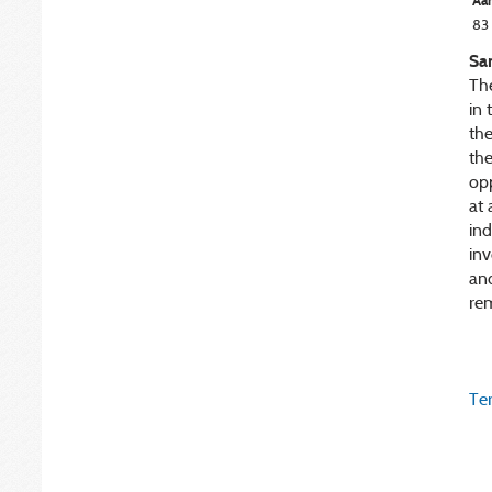
Aan
83
Sa
The
in
the
the
opp
at 
ind
inv
an
rem
Ter