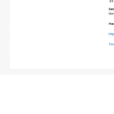
84
Sam
Nie
Mee
htt
Ter