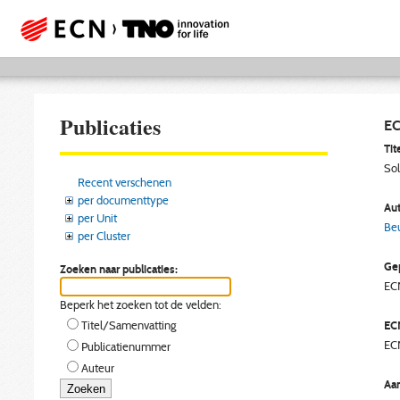
Publicaties
EC
Tite
Sol
Recent verschenen
per documenttype
Aut
per Unit
Beu
per Cluster
Gep
Zoeken naar publicaties:
EC
Beperk het zoeken tot de velden:
EC
Titel/Samenvatting
EC
Publicatienummer
Auteur
Aan