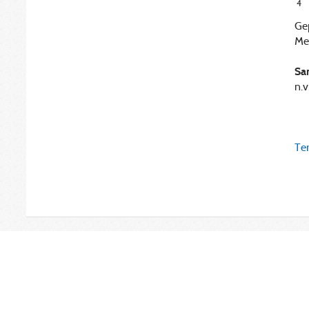
4
Gep
Me
Sa
n.v.
Ter