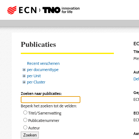
Publicaties
EC
Tite
Mem
Recent verschenen
per documenttype
Aut
per Unit
Del
per Cluster
Gep
Zoeken naar publicaties:
EC
Beperk het zoeken tot de velden:
EC
Titel/Samenvatting
EC
Publicatienummer
Auteur
Aan