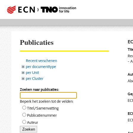
Publicaties
EC
Tite
Red
Recent verschenen
- A
per documenttype
per Unit
Aut
per Cluster
Als
Zoeken naar publicaties:
Gep
EC
Beperk het zoeken tot de velden:
Titel/Samenvatting
EC
Publicatienummer
EC
Auteur