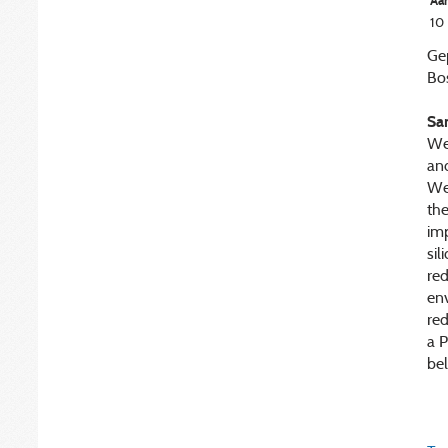
Aan
10
Ge
Bo
Sa
We 
and
We
the
imp
sil
red
en
red
a P
be