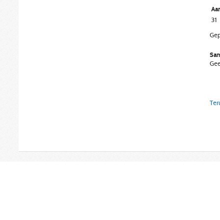
Aan
31
Gep
Sam
Gee
Ter