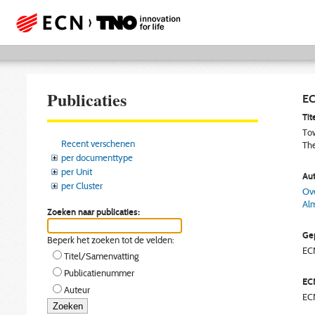
Publicaties
EC
Tite
Tow
Recent verschenen
Th
per documenttype
per Unit
Aut
per Cluster
Ove
Alm
Zoeken naar publicaties:
Gep
Beperk het zoeken tot de velden:
EC
Titel/Samenvatting
Publicatienummer
EC
Auteur
EC