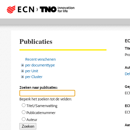
Publicaties
EC
Tite
Pro
Recent verschenen
per documenttype
Aut
per Unit
Del
per Cluster
Gep
Zoeken naar publicaties:
EC
Beperk het zoeken tot de velden:
EC
Titel/Samenvatting
EC
Publicatienummer
Auteur
Aan