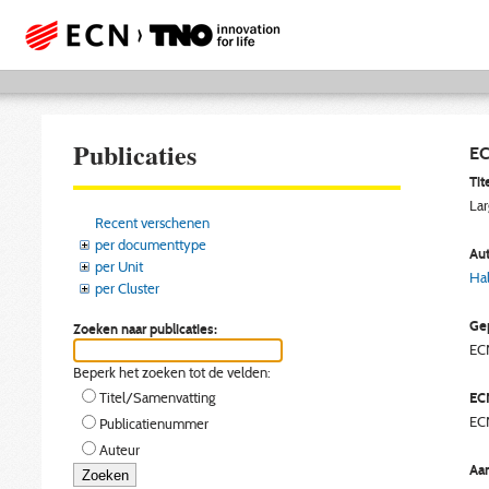
Publicaties
EC
Tite
Lar
Recent verschenen
per documenttype
Aut
per Unit
Hal
per Cluster
Gep
Zoeken naar publicaties:
EC
Beperk het zoeken tot de velden:
EC
Titel/Samenvatting
EC
Publicatienummer
Auteur
Aan