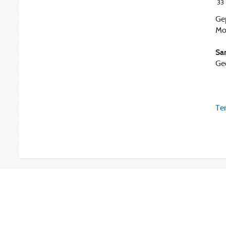
33
Gep
Mon
Sa
Ge
Ter