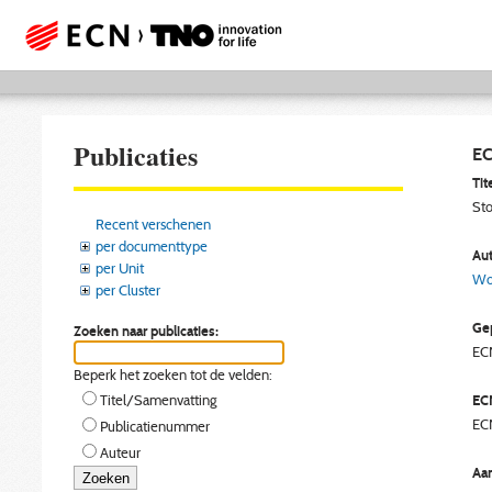
Publicaties
EC
Tite
Sto
Recent verschenen
per documenttype
Aut
per Unit
Wor
per Cluster
Gep
Zoeken naar publicaties:
EC
Beperk het zoeken tot de velden:
EC
Titel/Samenvatting
EC
Publicatienummer
Auteur
Aan