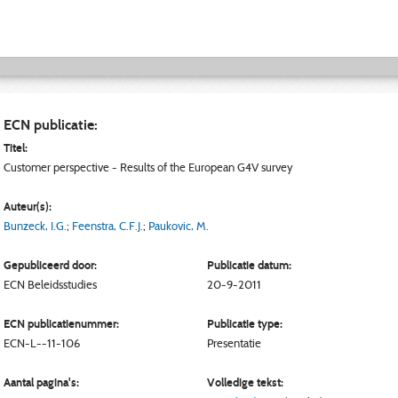
ECN publicatie:
Titel:
Customer perspective - Results of the European G4V survey
Auteur(s):
Bunzeck, I.G.
;
Feenstra, C.F.J.
;
Paukovic, M.
Gepubliceerd door:
Publicatie datum:
ECN
Beleidsstudies
20-9-2011
ECN publicatienummer:
Publicatie type:
ECN-L--11-106
Presentatie
Aantal pagina's:
Volledige tekst: